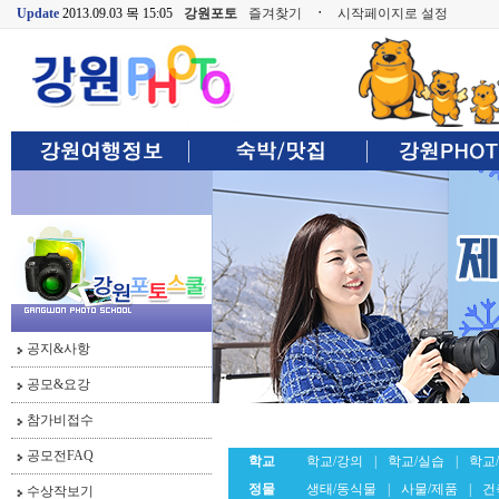
Update
2013.09.03 목 15:05
강원포토
즐겨찾기
ㆍ
시작페이지로 설정
공지&사항
공모&요강
참가비접수
공모전FAQ
학교
학교/강의
|
학교/실습
|
학교
정물
생태/동식물
|
사물/제품
|
건
수상작보기