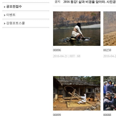
공지
2016 동강! 삶과 비경을 담아라. 사진
공모전접수
이벤트
강원포토스쿨
00096
00259
2016-04-21 | HIT : 68
2016-04-2
00099
00088