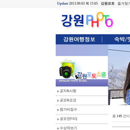
Update
2013.09.03 목 15:05
강원포토
즐겨찾
공지&사항
공모&요강
참가비접수
총
149
건이
공모전FAQ
수상작보기