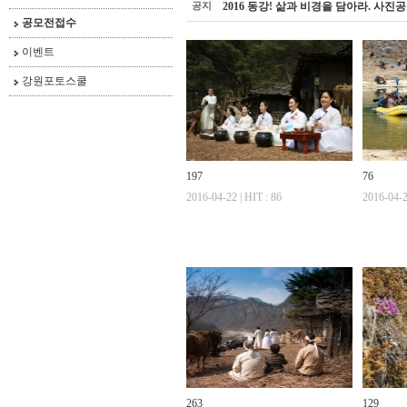
공지
2016 동강! 삶과 비경을 담아라. 사진
공모전접수
이벤트
강원포토스쿨
197
76
2016-04-22 | HIT : 86
2016-04-2
263
129