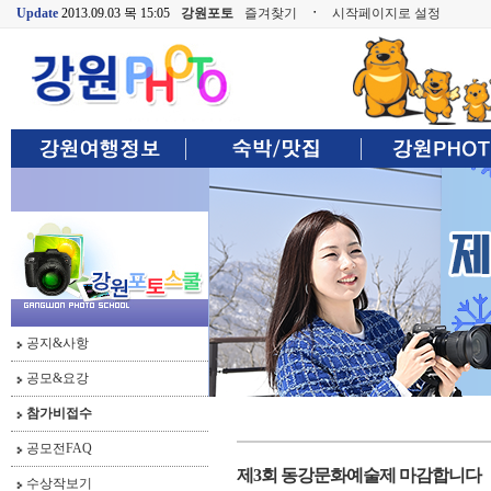
Update
2013.09.03 목 15:05
강원포토
즐겨찾기
ㆍ
시작페이지로 설정
공지&사항
공모&요강
참가비접수
공모전FAQ
제3회 동강문화예술제 마감합니다
수상작보기