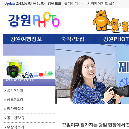
Update
2013.09.03 목 15:05
강원포토
즐겨찾기
ㆍ
시작페이지로 설정
공지&사항
공모&요강
참가비접수
공모전FAQ
23일이후 참가자는 당일 현장에서
수상작보기