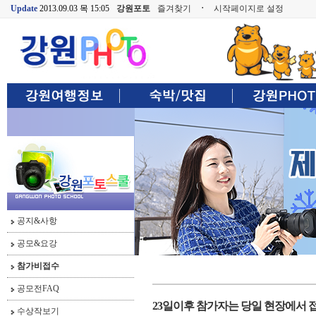
Update
2013.09.03 목 15:05
강원포토
즐겨찾기
ㆍ
시작페이지로 설정
공지&사항
공모&요강
참가비접수
공모전FAQ
23일이후 참가자는 당일 현장에서
수상작보기