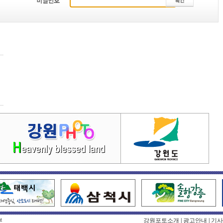
부
강원포토소개
|
광고안내
|
기사