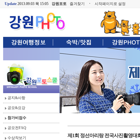
Update
2013.09.03 목 15:05
강원포토
즐겨찾기
ㆍ
시작페이지로 설정
공지&사항
공모&요강
참가비접수
공모전FAQ
제1회 정선아리랑 전국사진활영대회
수상작보기