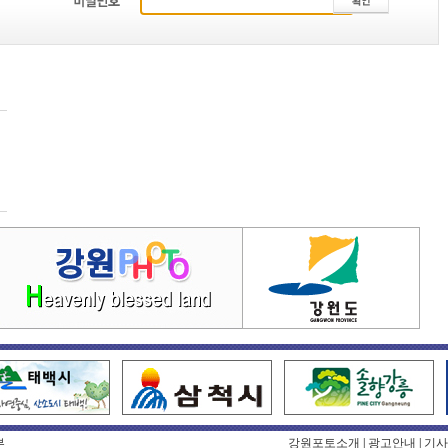
부
강원포토소개
|
광고안내
|
기사