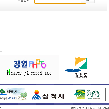
부
강원포토소개
|
광고안내
|
기사