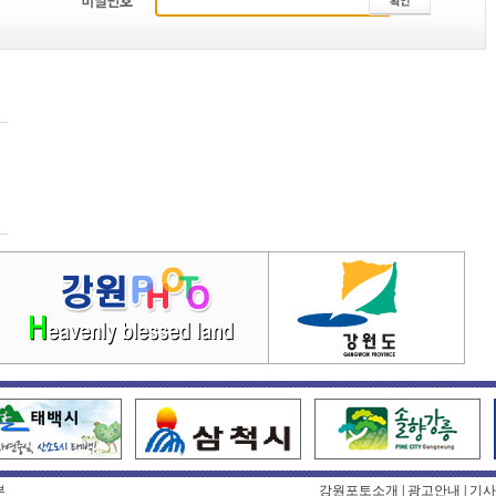
부
강원포토소개
|
광고안내
|
기사