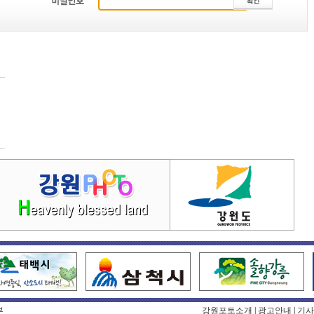
부
강원포토소개
|
광고안내
|
기사