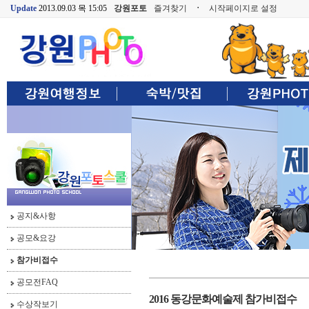
Update
2013.09.03 목 15:05
강원포토
즐겨찾기
ㆍ
시작페이지로 설정
공지&사항
공모&요강
참가비접수
공모전FAQ
2016 동강문화예술제 참가비접수
수상작보기