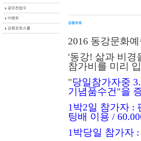
공모전접수
이벤트
강원포토
강원포토스쿨
2016 동강문화
'동강! 삶과 비
참가비를 미리 
"
당일참가자중 3
기념품수건"을 
1박2일 참가자 : 
팅배 이용 / 60.0
1박당일 참가자 : 