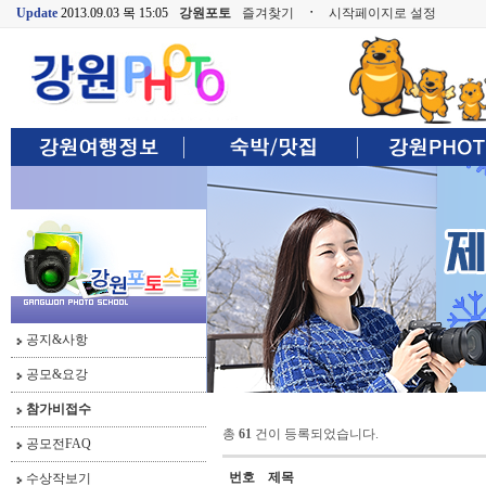
Update
2013.09.03 목 15:05
강원포토
즐겨찾기
ㆍ
시작페이지로 설정
공지&사항
공모&요강
참가비접수
총
61
건이 등록되었습니다.
공모전FAQ
번호
제목
수상작보기