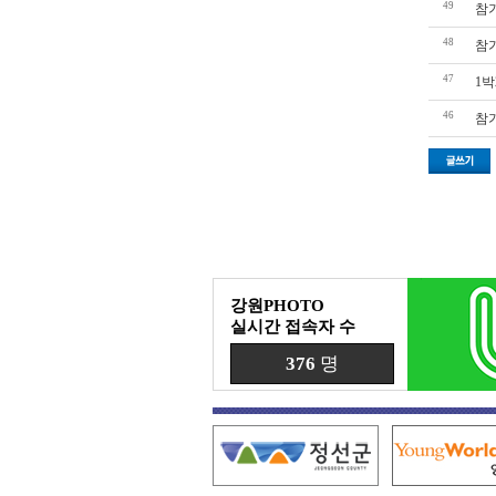
49
참
48
참
47
1
46
참
강원PHOTO
실시간 접속자 수
376
명