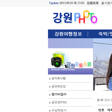
Update
2013.09.03 목 15:05
강원포토
즐겨찾
공지&사항
공모&요강
참가비접수
총
61
건이 
공모전FAQ
번호
제
수상작보기