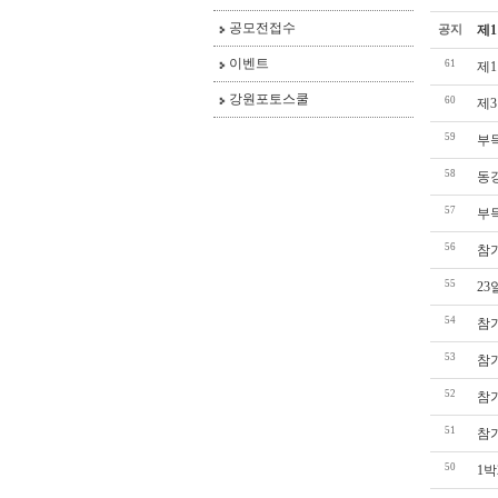
공모전접수
공지
제
이벤트
61
제
강원포토스쿨
60
제
59
부
58
동
57
부
56
참
55
2
54
참
53
참
52
참
51
참
50
1