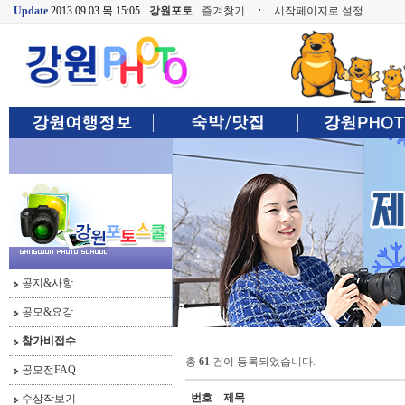
Update
2013.09.03 목 15:05
강원포토
즐겨찾기
ㆍ
시작페이지로 설정
공지&사항
공모&요강
참가비접수
총
61
건이 등록되었습니다.
공모전FAQ
번호
제목
수상작보기